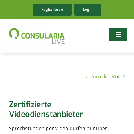
Zum
Registrieren
Login
Inhalt
springen
Toggle
Naviga
Funktionen
Zurück
Vor
Tarife
Fachrichtungen
Zertifizierte
Magazin
Videodienstanbieter
Ressourcen
Sprechstunden per Video dürfen nur über