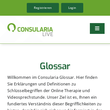
Zum
Registrieren
Login
Inhalt
springen
Toggle
Naviga
Funktionen
Glossar
Tarife
Fachrichtungen
Willkommen im Consularia Glossar. Hier finden
Sie Erklärungen und Definitionen zu
Magazin
Schlüsselbegriffen der Online Therapie und
Videosprechstunde. Unser Ziel ist es, Ihnen ein
Ressourcen
fundiertes Verständnis dieser Begrifflichkeiten zu