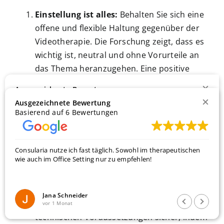
Einstellung ist alles:
Behalten Sie sich eine
offene und flexible Haltung gegenüber der
Videotherapie. Die Forschung zeigt, dass es
wichtig ist, neutral und ohne Vorurteile an
das Thema heranzugehen. Eine positive
oder zumindest neutrale Einstellung kann
Ausgezeichnete Bewertung
den Aufbau der Beziehung über den
Basierend auf 6 Bewertungen
Ausgezeichnete Bewertung
Bildschirm fördern.
Basierend auf 6 Bewertungen
Routine in der Videotherapie:
Führen Sie
regelmäßig Videosprechstunden durch, um
Consularia nutze ich fast täglich. Sowohl im therapeutischen
wie auch im Office Setting nur zu empfehlen!
für ein routiniertes und souveränes
Consularia nutze ich fast täglich. Sowohl im therapeutischen
wie auch im Office Setting nur zu empfehlen!
Auftreten zu sorgen. Denn das ist
grundsätzlich förderlich für den
Beziehungsaufbau
Jana Schneider
Jana Schneider
Technik, die begeistert:
Stellen Sie die
vor 1 Monat
vor 1 Monat
technischen Voraussetzungen sicher, indem