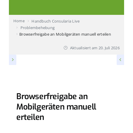
Produktvorstellung buchen
Home
Handbuch Consularia Live
Ihr Ansprechpartner
Problembehebung
Browserfreigabe an Mobilgeräten manuell erteilen
Technischer Support
Aktualisiert am
20. Juli 2026
PROBLEMBEHEBUNG
Browserfreigabe an
Mobilgeräten manuell
erteilen